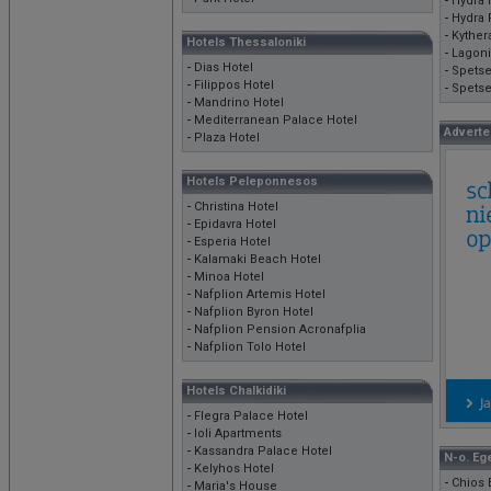
-
Hydra 
-
Hydra 
-
Kyther
Hotels Thessaloniki
-
Lagoni
-
Dias Hotel
-
Spetse
-
Filippos Hotel
-
Spetse
-
Mandrino Hotel
-
Mediterranean Palace Hotel
Adverte
-
Plaza Hotel
Hotels Peleponnesos
-
Christina Hotel
-
Epidavra Hotel
-
Esperia Hotel
-
Kalamaki Beach Hotel
-
Minoa Hotel
-
Nafplion Artemis Hotel
-
Nafplion Byron Hotel
-
Nafplion Pension Acronafplia
-
Nafplion Tolo Hotel
Hotels Chalkidiki
-
Flegra Palace Hotel
-
Ioli Apartments
-
Kassandra Palace Hotel
N-o. Eg
-
Kelyhos Hotel
-
Chios 
-
Maria's House