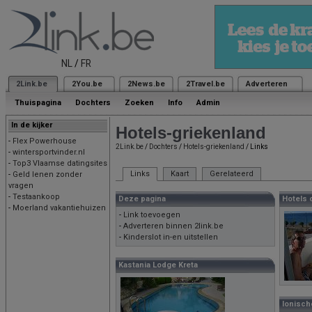
NL
/
FR
2Link.be
2You.be
2News.be
2Travel.be
Adverteren
Thuispagina
Dochters
Zoeken
Info
Admin
In de kijker
Hotels-griekenland
-
Flex Powerhouse
2Link.be
/
Dochters
/
Hotels-griekenland
/ Links
-
wintersportvinder.nl
-
Top3 Vlaamse datingsites
Links
Kaart
Gerelateerd
-
Geld lenen zonder
vragen
-
Testaankoop
Deze pagina
Hotels 
-
Moerland vakantiehuizen
-
Link toevoegen
-
Adverteren binnen 2link.be
-
Kinderslot in-en uitstellen
Kastania Lodge Kreta
Ionisch