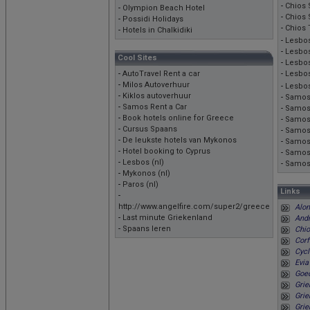
-
Chios
-
Olympion Beach Hotel
-
Chios 
-
Possidi Holidays
-
Chios
-
Hotels in Chalkidiki
-
Lesbos
-
Lesbo
Cool Sites
-
Lesbos
-
AutoTravel Rent a car
-
Lesbos
-
Milos Autoverhuur
-
Lesbos
-
Kiklos autoverhuur
-
Samos 
-
Samos Rent a Car
-
Samos
-
Book hotels online for Greece
-
Samos
-
Cursus Spaans
-
Samos 
-
De leukste hotels van Mykonos
-
Samos 
-
Hotel booking to Cyprus
-
Samos 
-
Lesbos (nl)
-
Samos 
-
Mykonos (nl)
-
Paros (nl)
Links
-
http://www.angelfire.com/super2/greece
Alon
-
Last minute Griekenland
Andr
-
Spaans leren
Chio
Corf
Cycl
Evia
Goed
Grie
Grie
Grie