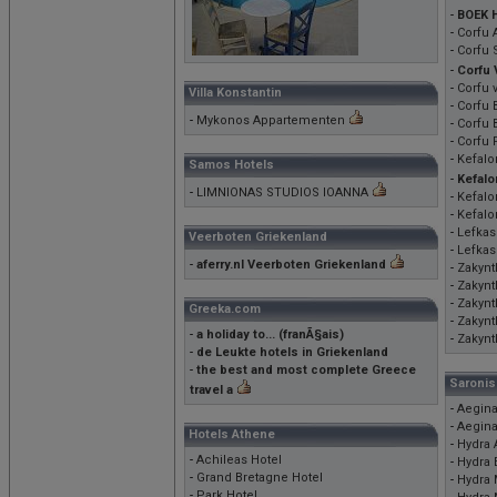
-
BOEK 
-
Corfu 
-
Corfu 
-
Corfu 
-
Corfu 
Villa Konstantin
-
Corfu B
-
Mykonos Appartementen
-
Corfu 
-
Corfu 
-
Kefalo
Samos Hotels
-
Kefalo
-
LIMNIONAS STUDIOS IOANNA
-
Kefalo
-
Kefalon
-
Lefkas
Veerboten Griekenland
-
Lefkas
-
aferry.nl Veerboten Griekenland
-
Zakynt
-
Zakynt
-
Zakynt
Greeka.com
-
Zakynt
-
a holiday to... (franÃ§ais)
-
Zakynt
-
de Leukte hotels in Griekenland
-
the best and most complete Greece
Saronis
travel a
-
Aegina
-
Aegina
Hotels Athene
-
Hydra 
-
Achileas Hotel
-
Hydra 
-
Grand Bretagne Hotel
-
Hydra
-
Park Hotel