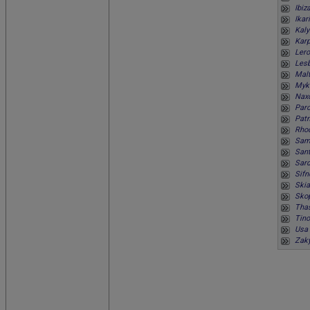
Ibiz
Ikar
Kaly
Karp
Lero
Lesb
Malt
Myko
Naxo
Paro
Patm
Rhod
Samo
Sant
Sard
Sifn
Skia
Skop
Thas
Tino
Usa 
Zaky